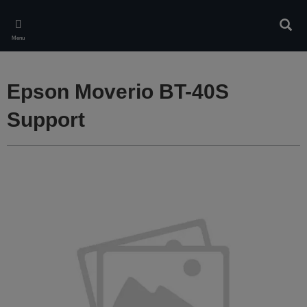
Skip
to
Rech
main
Menu
content
Epson Moverio BT-40S
Support