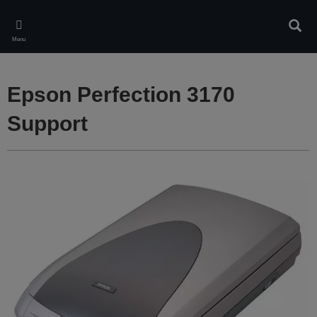
Skip
to
Rech
main
Menu
content
Epson Perfection 3170
Support