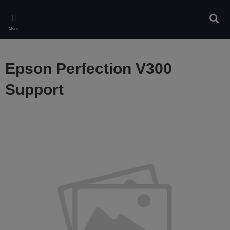
Skip
to
Rech
main
Menu
content
Epson Perfection V300
Support