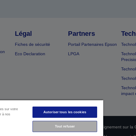
Légal
Partners
Tech
Fiches de sécurité
Portail Partenaires Epson
Technol
ion
Eco Declaration
LPGA
Technol
Precisi
Technol
Technol
Technol
impact 
es sur votre
Autoriser tous les cookies
er à nos
Tout refuser
n de conformité des produits
Déclaration de Renseignement sur la C