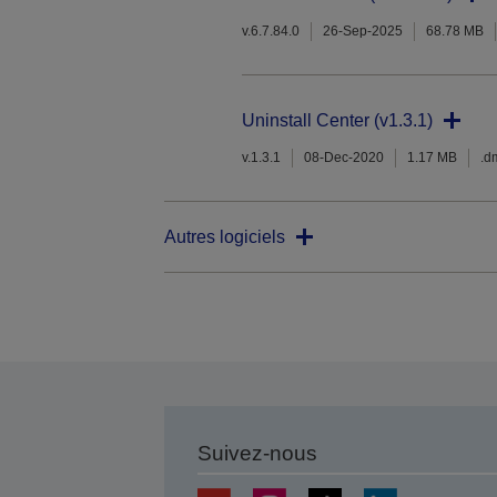
v.6.7.84.0
26-Sep-2025
68.78 MB
Uninstall Center (v1.3.1)
v.1.3.1
08-Dec-2020
1.17 MB
.d
Autres logiciels
Suivez-nous