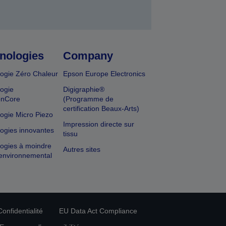
nologies
Company
ogie Zéro Chaleur
Epson Europe Electronics
ogie
Digigraphie®
onCore
(Programme de
certification Beaux-Arts)
ogie Micro Piezo
Impression directe sur
ogies innovantes
tissu
ogies à moindre
Autres sites
environnemental
onfidentialité
EU Data Act Compliance