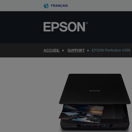
Skip
FRANÇAIS
to
main
content
ACCUEIL
SUPPORT
EPSON Perfection V39II