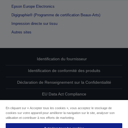
Epson Europe Electronics
Digigraphie® (Programme de certification Beaux-Arts)
Impression directe sur tissu
Autres sites
Identification du fournisseur
Identification de conformité des produits
Déclaration de Renseignement sur la Confidentialité
EU Data Act Compliance
Contactez-nous au sujet de vos données
En cliquant sur « Accepter tous les cookies », vous acceptez le stockage de
cookies sur votre appareil pour améliorer la navigation sur le site, analyser son
Informations sur les cookies
utilisation et contribuer à nos efforts de marketing.