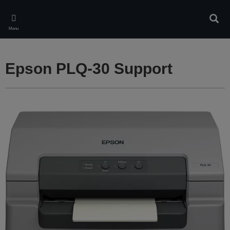
Skip
to
Rech
main
Menu
content
Epson PLQ-30 Support