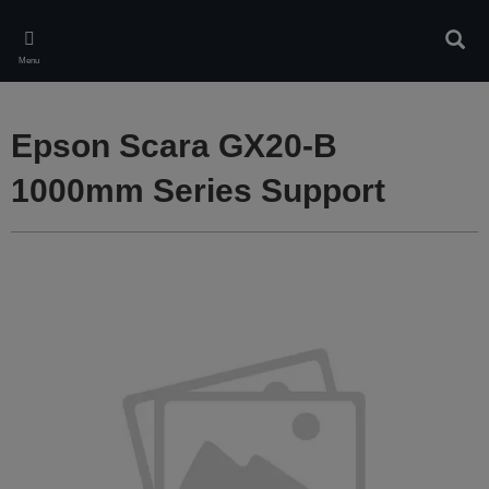
Skip
to
Rech
main
Menu
content
Epson Scara GX20-B
1000mm Series Support