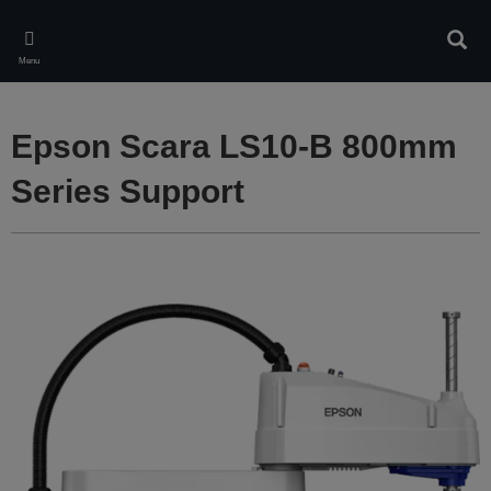
Skip
to
Rech
main
Menu
content
Epson Scara LS10-B 800mm
Series Support