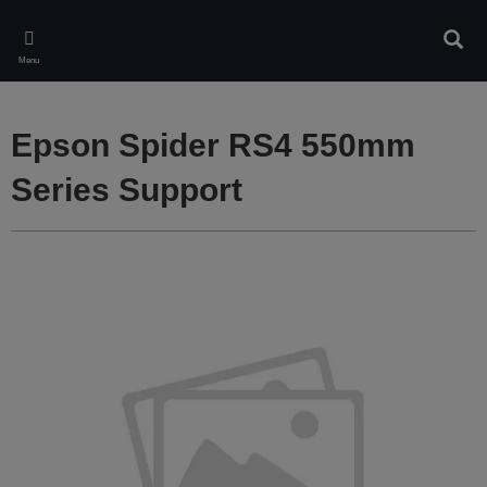
Skip
to
Rech
main
Menu
content
Epson Spider RS4 550mm
Series Support