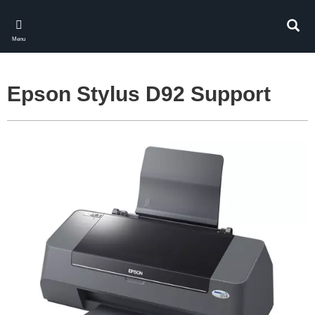
Skip
to
Rech
main
Menu
content
Epson Stylus D92 Support