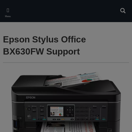
Skip
to
Rech
main
Menu
content
Epson Stylus Office
BX630FW Support