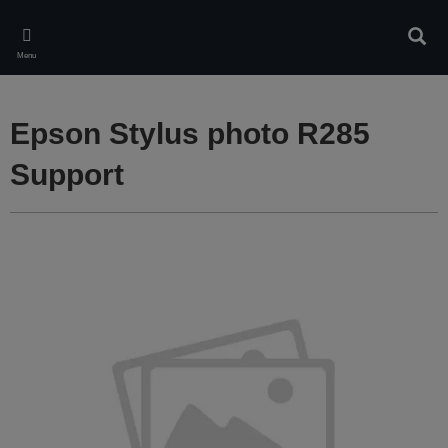
Skip
to
Rech
main
Menu
content
Epson Stylus photo R285
Support