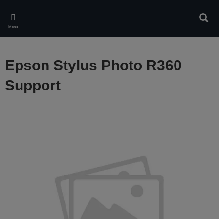
Skip
to
Rech
main
Menu
content
Epson Stylus Photo R360
Support