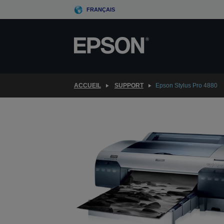
Skip
FRANÇAIS
to
main
content
ACCUEIL
SUPPORT
Epson Stylus Pro 4880