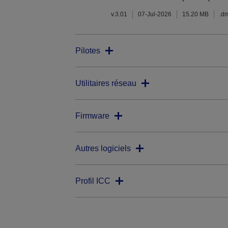
v.3.01
07-Jul-2026
15.20 MB
.d
Pilotes
Utilitaires réseau
Firmware
Autres logiciels
Profil ICC