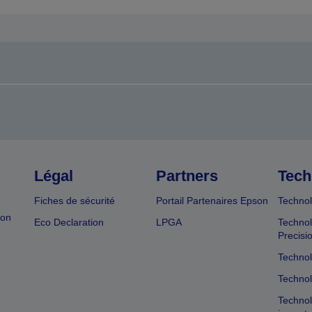
Légal
Partners
Tech
Fiches de sécurité
Portail Partenaires Epson
Technol
ion
Eco Declaration
LPGA
Technol
Precisi
Technol
Technol
Technol