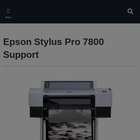
Skip
to
Rech
main
Menu
content
Epson Stylus Pro 7800
Support