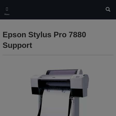
Skip
to
Rech
main
Menu
content
Epson Stylus Pro 7880
Support