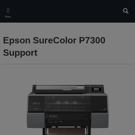
Skip
to
Rech
main
Menu
content
Epson SureColor P7300
Support