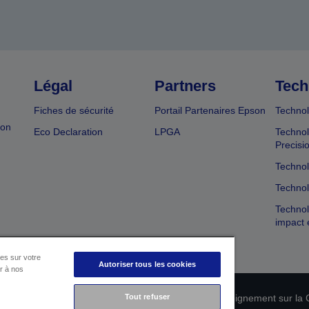
Légal
Partners
Tech
Fiches de sécurité
Portail Partenaires Epson
Technol
ion
Eco Declaration
LPGA
Technol
Precisi
Technol
Technol
Technol
impact 
es sur votre
Autoriser tous les cookies
er à nos
Tout refuser
n de conformité des produits
Déclaration de Renseignement sur la C