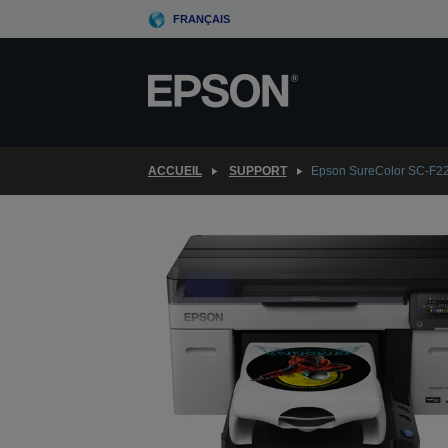
Skip
FRANÇAIS
to
main
content
ACCUEIL
SUPPORT
Epson SureColor SC-F2