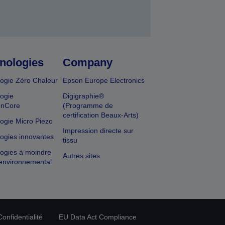
nologies
Company
ogie Zéro Chaleur
Epson Europe Electronics
ogie
Digigraphie®
onCore
(Programme de
certification Beaux-Arts)
ogie Micro Piezo
Impression directe sur
ogies innovantes
tissu
ogies à moindre
Autres sites
environnemental
onfidentialité
EU Data Act Compliance