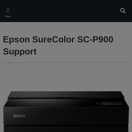
Skip
to
Rech
main
Menu
content
Epson SureColor SC-P900
Support