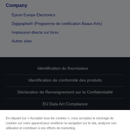
Company
Epson Europe Electronics
Digigraphie® (Programme de certification Beaux-Arts)
Impression directe sur tissu
Autres sites
Identification du fournisseur
Identification de conformité des produits
Déclaration de Renseignement sur la Confidentialité
EU Data Act Compliance
Contactez-nous au sujet de vos données
En cliquant sur « Accepter tous les cookies », vous acceptez le stockage de
cookies sur votre appareil pour améliorer la navigation sur le site, analyser son
Informations sur les cookies
utilisation et contribuer à nos efforts de marketing.