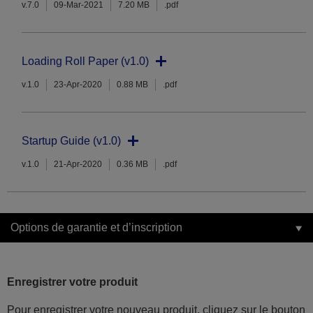
v.7.0
09-Mar-2021
7.20 MB
.pdf
Loading Roll Paper (v1.0)
v.1.0
23-Apr-2020
0.88 MB
.pdf
Startup Guide (v1.0)
v.1.0
21-Apr-2020
0.36 MB
.pdf
Options de garantie et d’inscription
Enregistrer votre produit
Pour enregistrer votre nouveau produit, cliquez sur le bouton