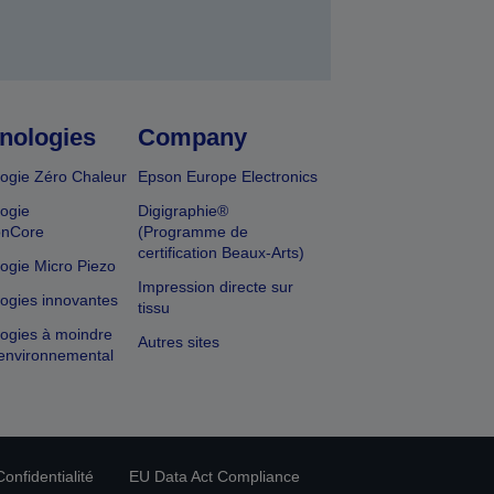
nologies
Company
ogie Zéro Chaleur
Epson Europe Electronics
ogie
Digigraphie®
onCore
(Programme de
certification Beaux-Arts)
ogie Micro Piezo
Impression directe sur
ogies innovantes
tissu
ogies à moindre
Autres sites
environnemental
onfidentialité
EU Data Act Compliance