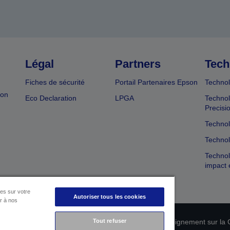
Légal
Partners
Tech
Fiches de sécurité
Portail Partenaires Epson
Technol
ion
Eco Declaration
LPGA
Technol
Precisi
Technol
Technol
Technol
impact 
es sur votre
Autoriser tous les cookies
er à nos
Tout refuser
n de conformité des produits
Déclaration de Renseignement sur la C