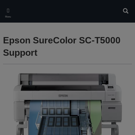
Skip
to
Rech
main
Menu
content
Epson SureColor SC-T5000
Support