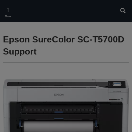
Skip
to
Rech
main
Menu
content
Epson SureColor SC-T5700D
Support