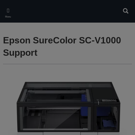
Skip
to
Rech
main
Menu
content
Epson SureColor SC-V1000
Support