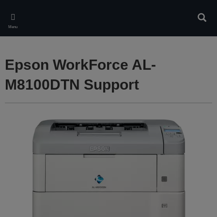
Skip
to
Rech
main
Menu
content
Epson WorkForce AL-
M8100DTN Support