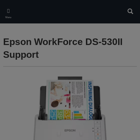
Skip
to
Rech
main
Menu
content
Epson WorkForce DS-530II
Support