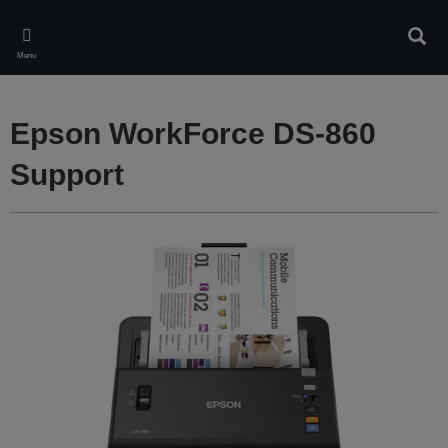
Skip
to
Rech
main
Menu
content
Epson WorkForce DS-860
Support