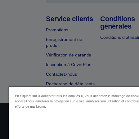
Service clients
Conditions
générales
Promotions
Conditions d’utilisat
Enregistrement de
produit
Vérification de garantie
Inscription à CoverPlus
Contactez-nous
Recherche de détaillants
En cliquant sur « Accepter tous les cookies », vous acceptez le stockage de cooki
appareil pour améliorer la navigation sur le site, analyser son utilisation et contribu
efforts de marketing.
Identification du fournisseur
Identificatio
Contactez-nous au sujet