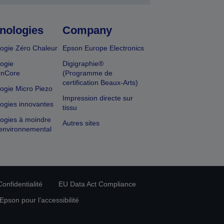
nologies
Company
ogie Zéro Chaleur
Epson Europe Electronics
ogie
Digigraphie®
onCore
(Programme de
certification Beaux-Arts)
ogie Micro Piezo
Impression directe sur
ogies innovantes
tissu
ogies à moindre
Autres sites
environnemental
onfidentialité
EU Data Act Compliance
pson pour l’accessibilité