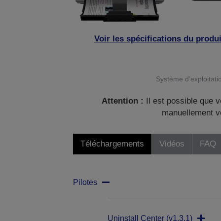
Voir les spécifications du produi
Système d’exploitatio
Attention :
Il est possible que v
manuellement vo
Téléchargements
Vidéos
FAQ
Pilotes
Uninstall Center (v1.3.1)