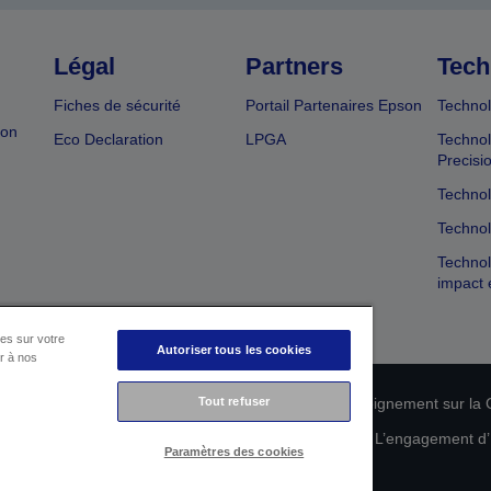
Légal
Partners
Tech
Fiches de sécurité
Portail Partenaires Epson
Technol
ion
Eco Declaration
LPGA
Technol
Precisi
Technol
Technol
Technol
impact 
es sur votre
Autoriser tous les cookies
er à nos
Tout refuser
n de conformité des produits
Déclaration de Renseignement sur la C
 de vos données
Informations sur les cookies
L’engagement d’E
Paramètres des cookies
Copyright © 2026 Seiko Epson