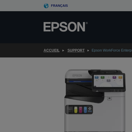
Skip
FRANÇAIS
to
main
content
ACCUEIL
SUPPORT
Epson WorkForce Enterp