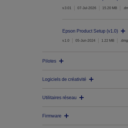
v.3.01
07-Jul-2026
15.20 MB
.d
Epson Product Setup (v1.0)
v.1.0
05-Jun-2024
1.22 MB
.dmg
Pilotes
Logiciels de créativité
Utilitaires réseau
Firmware