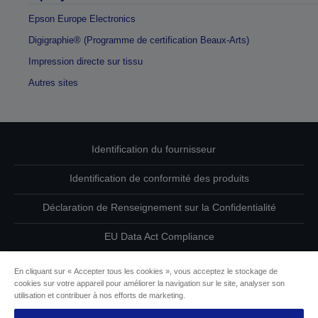
Epson Europe Electronics
Digigraphie® (Programme de certification Beaux-Arts)
Impression directe sur tissu
Autres sites
Identification du fournisseur
Identification de conformité des produits
Déclaration de Renseignement sur la Confidentialité
EU Data Act Compliance
Contactez-nous au sujet de vos données
En cliquant sur « Accepter tous les cookies », vous acceptez le stockage de
cookies sur votre appareil pour améliorer la navigation sur le site, analyser son
Informations sur les cookies
utilisation et contribuer à nos efforts de marketing.