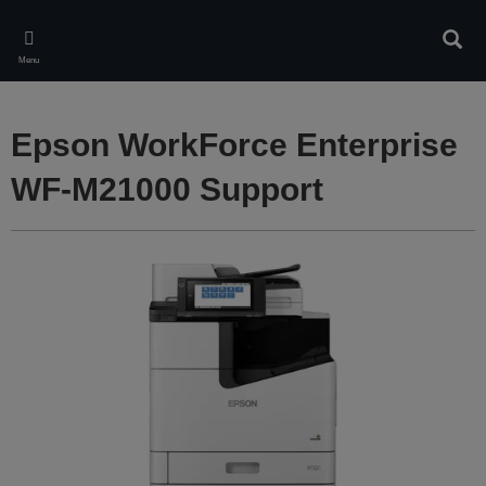
Skip
to
Rech
main
Menu
content
Epson WorkForce Enterprise
WF-M21000 Support