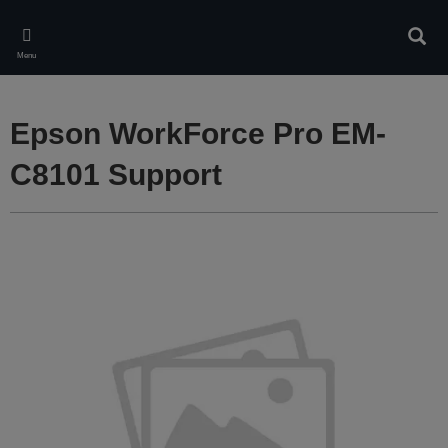
Skip
to
Rech
main
Menu
content
Epson WorkForce Pro EM-
C8101 Support