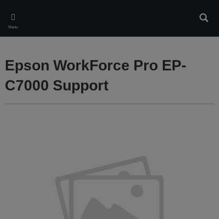
Skip
to
Rech
main
Menu
content
Epson WorkForce Pro EP-
C7000 Support