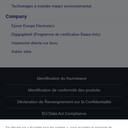
Technologies à moindre impact environnemental
Company
Epson Europe Electronics
Digigraphie® (Programme de certification Beaux-Arts)
Impression directe sur tissu
Autres sites
Identification du fournisseur
Identification de conformité des produits
Déclaration de Renseignement sur la Confidentialité
EU Data Act Compliance
Contactez-nous au sujet de vos données
En cliquant sur « Accepter tous les cookies », vous acceptez le stockage de