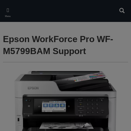
Skip
to
Rech
main
Menu
content
Epson WorkForce Pro WF-
M5799BAM Support