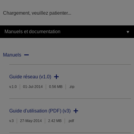
Chargement, veuillez patienter...
Manuels et documentation
Manuels
Guide réseau (v1.0)
v.1.0
01-Jul-2014
0.56 MB
.zip
Guide d'utilisation (PDF) (v3)
v.3
27-May-2014
2.42 MB
.pdf