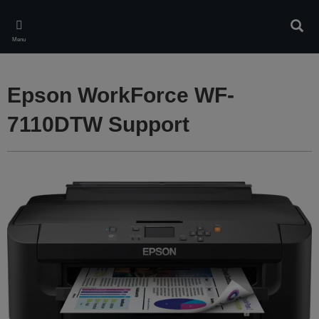
Skip
to
Rech
main
Menu
content
Epson WorkForce WF-
7110DTW Support