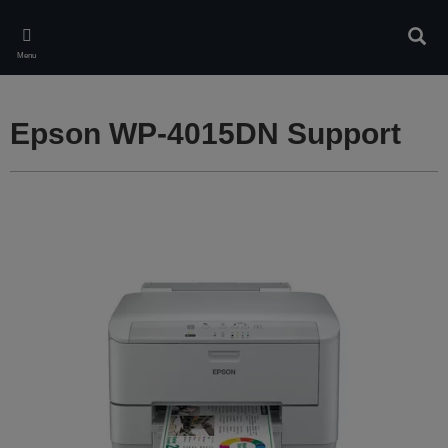
Skip
to
Rech
main
Menu
content
Epson WP-4015DN Support