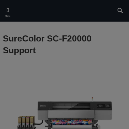
Skip
to
Rech
main
Menu
content
SureColor SC-F20000
Support