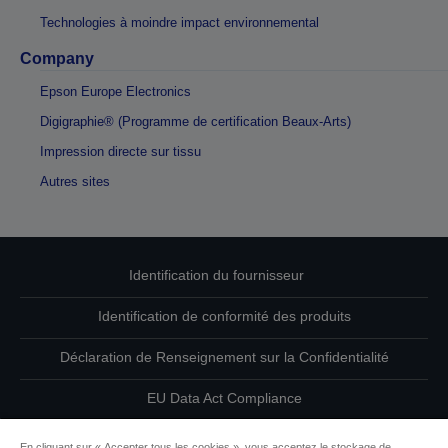
Technologies à moindre impact environnemental
Company
Epson Europe Electronics
Digigraphie® (Programme de certification Beaux-Arts)
Impression directe sur tissu
Autres sites
Identification du fournisseur
Identification de conformité des produits
Déclaration de Renseignement sur la Confidentialité
EU Data Act Compliance
Contactez-nous au sujet de vos données
En cliquant sur « Accepter tous les cookies », vous acceptez le stockage de