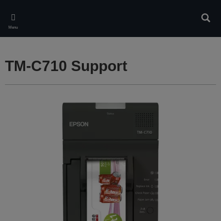
Skip
to
Rech
main
Menu
content
TM-C710 Support