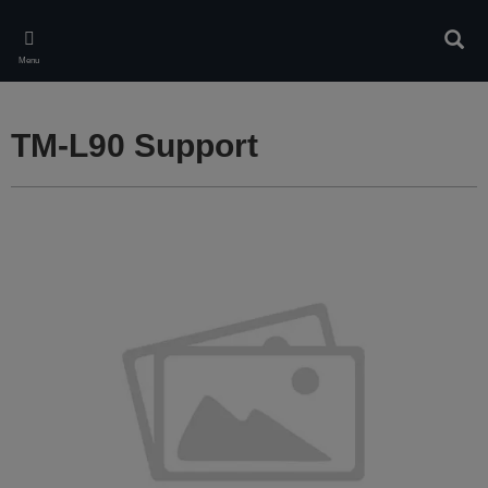
Skip
to
Rech
main
Menu
content
TM-L90 Support