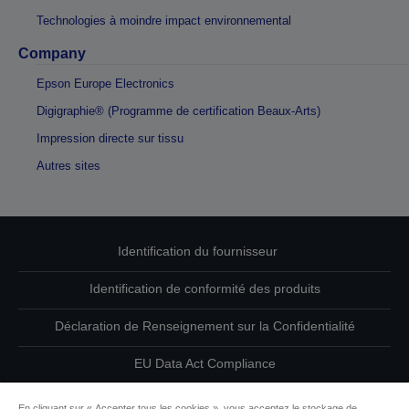
Technologies à moindre impact environnemental
Company
Epson Europe Electronics
Digigraphie® (Programme de certification Beaux-Arts)
Impression directe sur tissu
Autres sites
Identification du fournisseur
Identification de conformité des produits
Déclaration de Renseignement sur la Confidentialité
EU Data Act Compliance
Contactez-nous au sujet de vos données
En cliquant sur « Accepter tous les cookies », vous acceptez le stockage de