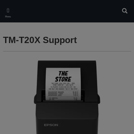
Skip
to
Rech
main
Menu
content
TM-T20X Support