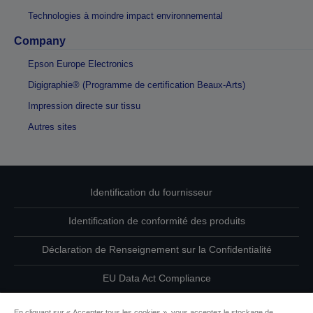
Technologies à moindre impact environnemental
Company
Epson Europe Electronics
Digigraphie® (Programme de certification Beaux-Arts)
Impression directe sur tissu
Autres sites
Identification du fournisseur
Identification de conformité des produits
Déclaration de Renseignement sur la Confidentialité
EU Data Act Compliance
Contactez-nous au sujet de vos données
En cliquant sur « Accepter tous les cookies », vous acceptez le stockage de