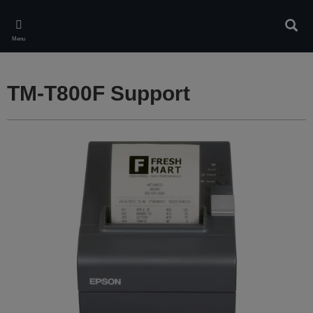
Skip
to
Rech
main
Menu
content
TM-T800F Support