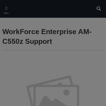
Skip
to
Rech
main
Menu
content
WorkForce Enterprise AM-
C550z Support