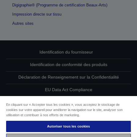
Digigraphie® (Programme de certification Beaux-Arts)
Impression directe sur tissu
Autres sites
Identification du fournisseur
Identification de conformité des produits
Déclaration de Renseignement sur la Confidentialité
EU Data Act Compliance
Contactez-nous au sujet de vos données
En cliquant sur « Accepter tous les cookies », vous acceptez le stockage de
cookies sur votre appareil pour améliorer la navigation sur le site, analyser son
Informations sur les cookies
utilisation et contribuer à nos efforts de marketing.
Autoriser tous les cookies
L’engagement d’Epson pour l’accessibilité