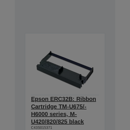
Epson ERC32B: Ribbon
Cartridge TM-U675/-
H6000 series, M-
U420/820/825 black
C43S015371