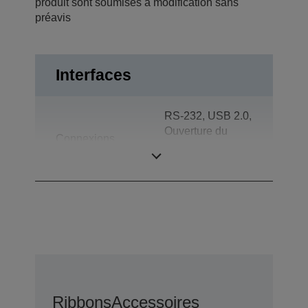
produit sont soumises à modification sans
préavis
Interfaces
RS-232, USB 2.0,
Ouverture du
Connexions
tiroir, Afficheur
client
Ribbons
Accessoires