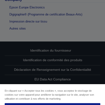
Epson Europe Electronics
Digigraphie® (Programme de certification Beaux-Arts)
Impression directe sur tissu
Autres sites
Identification du fournisseur
Identification de conformité des produits
Déclaration de Renseignement sur la Confidentialité
EU Data Act Compliance
Contactez-nous au sujet de vos données
En cliquant sur « Accepter tous les cookies », vous acceptez le stockage de
cookies sur votre appareil pour améliorer la navigation sur le site, analyser son
Informations sur les cookies
utilisation et contribuer à nos efforts de marketing.