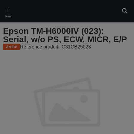
Skip
to
Rech
main
Menu
content
Epson TM-H6000IV (023):
Serial, w/o PS, ECW, MICR, E/P
Référence produit : C31CB25023
Arrêté