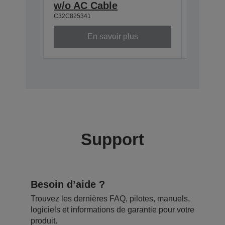
w/o AC Cable
Interf
C32C825341
C32C8241
En savoir plus
Support
Besoin d’aide ?
Trouvez les dernières FAQ, pilotes, manuels,
logiciels et informations de garantie pour votre
produit.