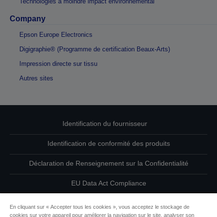
Technologies à moindre impact environnemental
Company
Epson Europe Electronics
Digigraphie® (Programme de certification Beaux-Arts)
Impression directe sur tissu
Autres sites
Identification du fournisseur
Identification de conformité des produits
Déclaration de Renseignement sur la Confidentialité
EU Data Act Compliance
Contactez-nous au sujet de vos données
En cliquant sur « Accepter tous les cookies », vous acceptez le stockage de
cookies sur votre appareil pour améliorer la navigation sur le site, analyser son