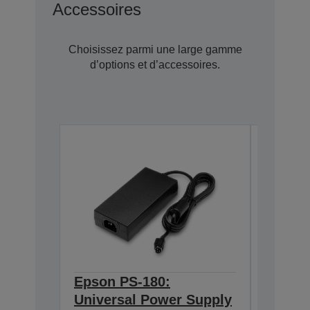
Accessoires
Choisissez parmi une large gamme
d’options et d’accessoires.
Epson PS-180:
Epson 
Universal Power Supply
BASE T