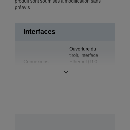
produit sont soumises à modification sans
préavis
Interfaces
Ouverture du
tiroir, Interface
Connexions
Ethernet (100
Base-TX/10
Base-T)