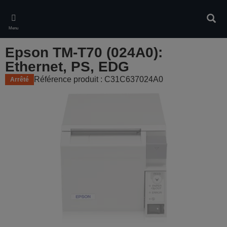
Skip
to
Rech
main
Menu
content
Epson TM-T70 (024A0):
Ethernet, PS, EDG
Référence produit : C31C637024A0
Arrêté