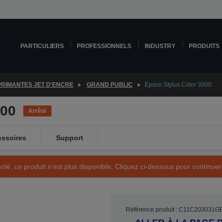
PARTICULIERS
PROFESSIONNELS
INDUSTRY
PRODUITS
PRIMANTES JET D'ENCRE
GRAND PUBLIC
Epson Stylus Color 3000
000
Arrêté
ssoires
Support
olé, ce produit n’est plus disponible. Cliquez ci-dessous pour continuer
Référence produit : C11C203031G