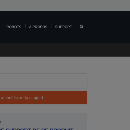
ROBOTS
À PROPOS
SUPPORT
 à bénéficier du support.
E