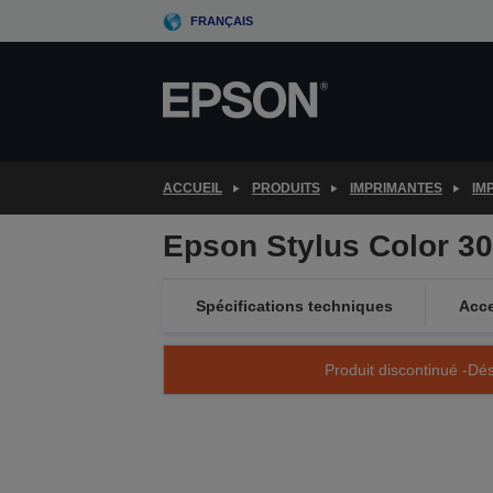
Skip
FRANÇAIS
to
main
content
ACCUEIL
PRODUITS
IMPRIMANTES
IM
Epson Stylus Color 3
Spécifications techniques
Acce
Produit discontinué -Dés