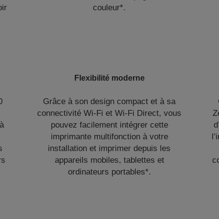
oir
couleur*.
.
Flexibilité moderne
0
Grâce à son design compact et à sa
connectivité Wi-Fi et Wi-Fi Direct, vous
Z
’à
pouvez facilement intégrer cette
d
imprimante multifonction à votre
l’
s
installation et imprimer depuis les
rs
appareils mobiles, tablettes et
c
ordinateurs portables*.