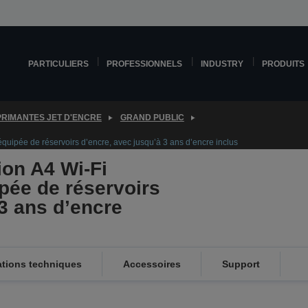
PARTICULIERS
PROFESSIONNELS
INDUSTRY
PRODUITS
PRIMANTES JET D'ENCRE
GRAND PUBLIC
quipée de réservoirs d’encre, avec jusqu’à 3 ans d’encre inclus
ion A4 Wi-Fi
pée de réservoirs
 3 ans d’encre
ations techniques
Accessoires
Support