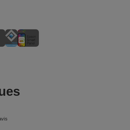
ques
avis