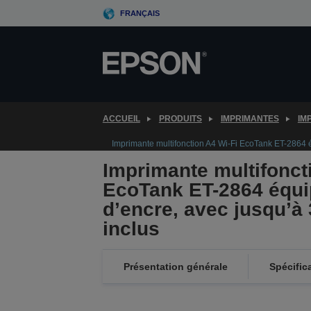
Skip
FRANÇAIS
to
main
content
ACCUEIL
PRODUITS
IMPRIMANTES
IM
Imprimante multifonction A4 Wi-Fi EcoTank ET-2864 é
Imprimante multifonct
EcoTank ET-2864 équi
d’encre, avec jusqu’à
inclus
Présentation générale
Spécific