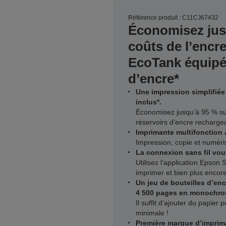
Référence produit : C11CJ67432
Économisez jus
coûts de l’encr
EcoTank équipé
d’encre*
Une impression simplifiée 
inclus*.
Économisez jusqu’à 95 % sur
réservoirs d’encre recharge
Imprimante multifonction
Impression, copie et numéri
La connexion sans fil vo
Utilisez l’application Epson 
imprimer et bien plus encore
Un jeu de bouteilles d’en
4 500 pages en monochrom
Il suffit d’ajouter du papier
minimale !
Première marque d’imprim