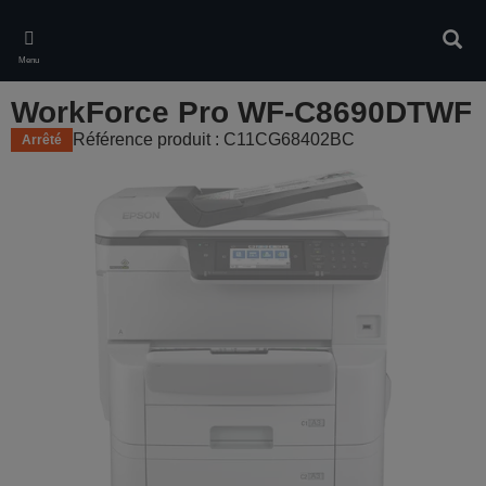
Skip
to
Rech
main
Menu
content
WorkForce Pro WF-C8690DTWF
Référence produit : C11CG68402BC
Arrêté