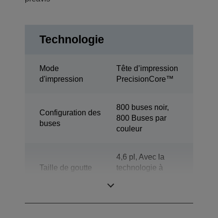
Technologie
Mode
Tête d’impression
d'impression
PrecisionCore™
800 buses noir,
Configuration des
800 Buses par
buses
couleur
4,6 pl, Avec la
Taille de goutte
technologie à
minimale
taille de point
variable