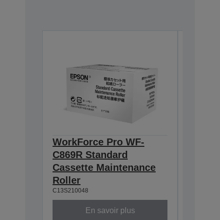
WorkForce Pro WF-
WorkF
C869R Standard
C869R 
Cassette Maintenance
Casset
Roller
Roller
C13S210048
C13S2100
En savoir plus