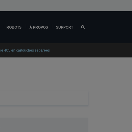
ROBOTS
À PROPOS
SUPPORT
rie 405 en cartouches séparées
0