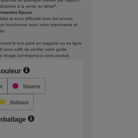
quantité de plastique utilisée par rapport
stinée à la vente au détail*.
primantes Epson
bles et sans difficulté avec les encres
our fonctionner avec votre imprimante et
ats.
dement le bon pack en magasin ou en ligne
Il vous suffit de vérifier votre guide
lle image correspond à votre produit.
couleur
n
Magenta
Multipack
mballage