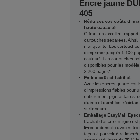
Encre jaune DUR
405
Réduisez vos coûts d’imp
haute capacité
Offrant un excellent rapport 
cartouches séparées. Ainsi,
manquante. Les cartouches 
d’imprimer jusqu’à 1 100 pa
couleur*. Les cartouches no
disponibles pour les modèl
2 200 pages*.
Faible coût et fiabilité
Avec les encres quatre coule
d’impressions fiables pour 
entièrement pigmentaires, ce
claires et durables, résista
surligneurs.
Emballage EasyMail Epson
L’achat d’encre en ligne est
livrée à domicile avec notr
façon à pouvoir être insérées