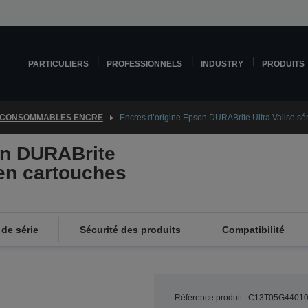
PARTICULIERS
PROFESSIONNELS
INDUSTRY
PRODUITS
CONSOMMABLES ENCRE
Encres d’origine Epson DURABrite Ultra Valise sé
on DURABrite
 en cartouches
de série
Sécurité des produits
Compatibilité
Référence produit : C13T05G4401