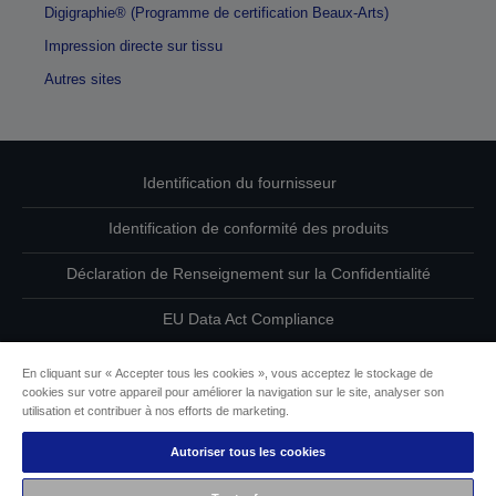
Digigraphie® (Programme de certification Beaux-Arts)
Impression directe sur tissu
Autres sites
Identification du fournisseur
Identification de conformité des produits
Déclaration de Renseignement sur la Confidentialité
EU Data Act Compliance
Contactez-nous au sujet de vos données
En cliquant sur « Accepter tous les cookies », vous acceptez le stockage de
cookies sur votre appareil pour améliorer la navigation sur le site, analyser son
Informations sur les cookies
utilisation et contribuer à nos efforts de marketing.
Autoriser tous les cookies
L’engagement d’Epson pour l’accessibilité