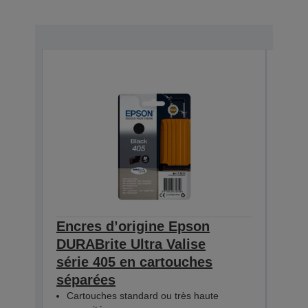
Encres d’origine Epson
Enc
DURABrite Ultra Valise
DURA
série 405 en cartouches
séri
séparées
sép
Cartouches standard ou très haute
Car