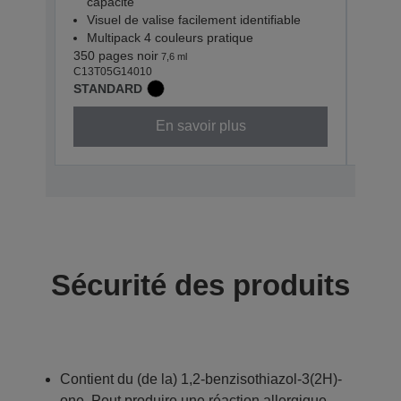
capacité
cap
Visuel de valise facilement identifiable
Visu
Multipack 4 couleurs pratique
Mul
350 pages noir
1 100 
7,6 ml
C13T05G14010
C13T0
STANDARD
XL
En savoir plus
Sécurité des produits
Contient du (de la) 1,2-benzisothiazol-3(2H)-
one. Peut produire une réaction allergique.