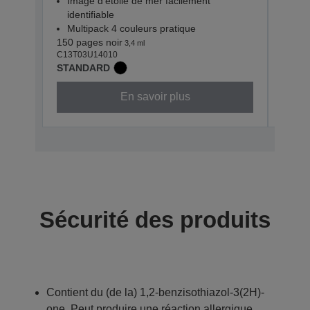
Image d’étoile de mer facilement
Ima
identifiable
iden
Multipack 4 couleurs pratique
Mul
150 pages noir
130 p
3,4 ml
C13T03U14010
C13T0
STANDARD
STAN
En savoir plus
Sécurité des produits
Contient du (de la) 1,2-benzisothiazol-3(2H)-
one. Peut produire une réaction allergique.