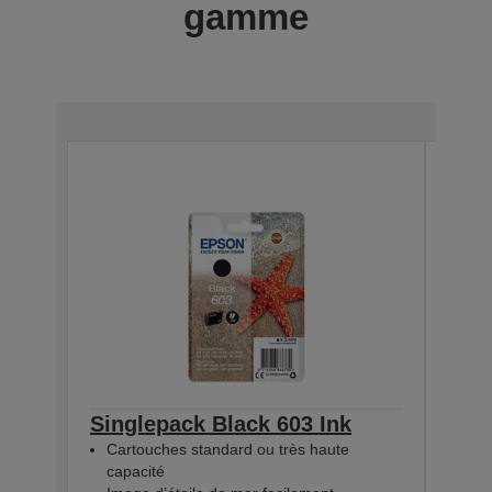
gamme
Singlepack Black 603 Ink
Sin
Cartouches standard ou très haute
Car
capacité
cap