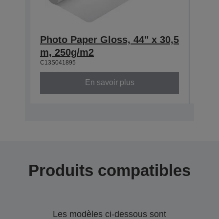
Photo Paper Gloss, 44" x 30,5
Phot
m, 250g/m2
m, 
C13S041895
C13S0
En savoir plus
Produits compatibles
Les modèles ci-dessous sont