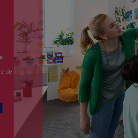
te
ce de