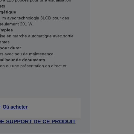
55 à 125 pouces pour une visualisation
ets
rgétique
0 lm avec technologie 3LCD pour des
 seulement 201 W
simples
 mise en marche automatique avec sortie
gentes
 pour durer
es avec peu de maintenance
sualiseur de documents
on ou une présentation en direct et
Où acheter
DE SUPPORT DE CE PRODUIT