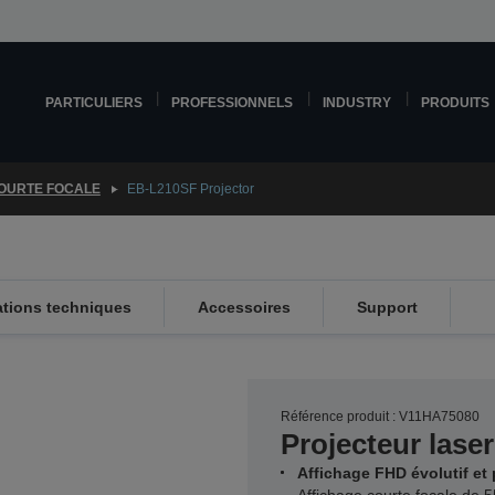
PARTICULIERS
PROFESSIONNELS
INDUSTRY
PRODUITS
OURTE FOCALE
EB-L210SF Projector
ations techniques
Accessoires
Support
Référence produit : V11HA75080
Projecteur laser
Affichage FHD évolutif et 