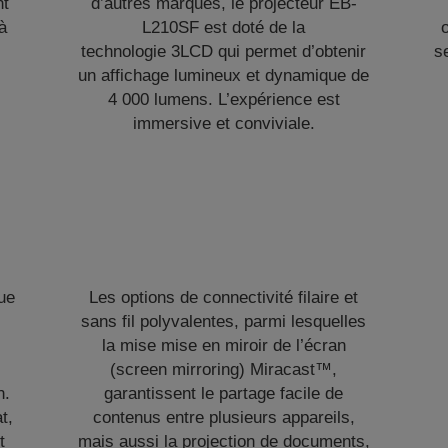
nt
d’autres marques, le projecteur EB-
à
L210SF est doté de la
technologie 3LCD qui permet d’obtenir
se
un affichage lumineux et dynamique de
4 000 lumens. L’expérience est
immersive et conviviale.
ue
Les options de connectivité filaire et
sans fil polyvalentes, parmi lesquelles
la mise mise en miroir de l’écran
(screen mirroring) Miracast™,
n.
garantissent le partage facile de
t,
contenus entre plusieurs appareils,
t
mais aussi la projection de documents,