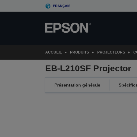
Skip
FRANÇAIS
to
main
content
ACCUEIL
PRODUITS
PROJECTEURS
C
EB-L210SF Projector
Présentation générale
Spécific